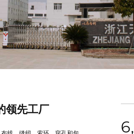
的领先工厂
6
、布线、缝纫、索环、穿孔和包