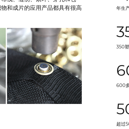
织物和成片的应用产品都具有很高
年生产
3
350
6
600
5
超过5